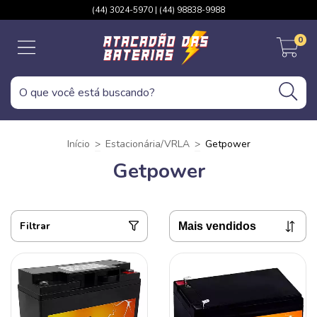
(44) 3024-5970 | (44) 98838-9988
0
Início
>
Estacionária/VRLA
>
Getpower
Getpower
Filtrar