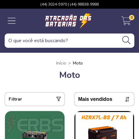
(44) 3024-5970 | (44) 98838-9988
0
Início
>
Moto
Moto
Filtrar