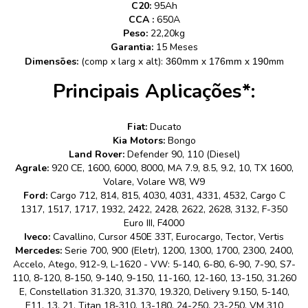
C20:
95Ah
CCA :
650A
Peso:
22,20kg
Garantia:
15 Meses
Dimensões:
(comp x larg x alt):
mm
360mm x 176mm x 190
Principais Aplicações*:
Fiat:
Ducato
Kia Motors:
Bongo
Land Rover:
Defender 90, 110 (Diesel)
Agrale:
920 CE, 1600, 6000, 8000, MA 7.9, 8.5, 9.2, 10, TX 1600,
Volare, Volare W8, W9
Ford:
Cargo 712, 814, 815, 4030, 4031, 4331, 4532, Cargo C
1317, 1517, 1717, 1932, 2422, 2428, 2622, 2628, 3132, F-350
Euro III, F4000
Iveco:
Cavallino, Cursor 450E 33T, Eurocargo, Tector, Vertis
Mercedes:
Serie 700, 900 (Eletr), 1200, 1300, 1700, 2300, 2400,
Accelo, Atego, 912-9, L-1620 - VW: 5-140, 6-80, 6-90, 7-90, S7-
110, 8-120, 8-150, 9-140, 9-150, 11-160, 12-160, 13-150, 31.260
E, Constellation 31.320, 31.370, 19.320, Delivery 9.150, 5-140,
E11, 13, 21, Titan 18-310, 13-180, 24-250, 23-250, VM 310