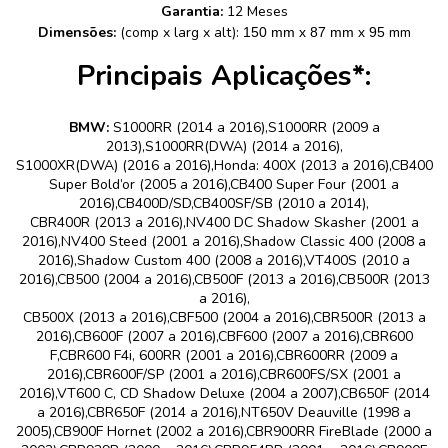
Garantia:
12 Meses
Dimensões:
(comp x larg x alt):
mm
150 mm x 87 mm x 95
Principais Aplicações*:
BMW:
S1000RR (2014 a 2016),S1000RR (2009 a
2013),S1000RR(DWA) (2014 a 2016),
S1000XR(DWA) (2016 a 2016),Honda: 400X (2013 a 2016),CB400
Super Bold’or (2005 a 2016),CB400 Super Four (2001 a
2016),CB400D/SD,CB400SF/SB (2010 a 2014),
CBR400R (2013 a 2016),NV400 DC Shadow Skasher (2001 a
2016),NV400 Steed (2001 a 2016),Shadow Classic 400 (2008 a
2016),Shadow Custom 400 (2008 a 2016),VT400S (2010 a
2016),CB500 (2004 a 2016),CB500F (2013 a 2016),CB500R (2013
a 2016),
CB500X (2013 a 2016),CBF500 (2004 a 2016),CBR500R (2013 a
2016),CB600F (2007 a 2016),CBF600 (2007 a 2016),CBR600
F,CBR600 F4i, 600RR (2001 a 2016),CBR600RR (2009 a
2016),CBR600F/SP (2001 a 2016),CBR600FS/SX (2001 a
2016),VT600 C, CD Shadow Deluxe (2004 a 2007),CB650F (2014
a 2016),CBR650F (2014 a 2016),NT650V Deauville (1998 a
2005),CB900F Hornet (2002 a 2016),CBR900RR FireBlade (2000 a