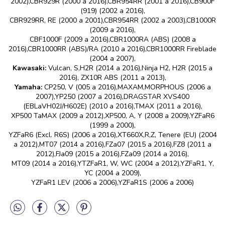
2002),CBR929R (2000 a 2016),CBR954RR (2001 a 2016),CB900F
(919) (2002 a 2016),
CBR929RR, RE (2000 a 2001),CBR954RR (2002 a 2003),CB1000R
(2009 a 2016),
CBF1000F (2009 a 2016),CBR1000RA (ABS) (2008 a
2016),CBR1000RR (ABS)/RA (2010 a 2016),CBR1000RR Fireblade
(2004 a 2007),
Kawasaki:
Vulcan, S,H2R (2014 a 2016),Ninja H2, H2R (2015 a
2016), ZX10R ABS (2011 a 2013),
Yamaha:
CP250, V (005 a 2016),MAXAM,MORPHOUS (2006 a
2007),YP250 (2007 a 2016),DRAGSTAR XVS400
(EBLaVH02J/H602E) (2010 a 2016),TMAX (2011 a 2016),
XP500 TaMAX (2009 a 2012),XP500, A, Y (2008 a 2009),YZFaR6
(1999 a 2000),
YZFaR6 (Excl. R6S) (2006 a 2016),XT660X,R,Z, Tenere (EU) (2004
a 2012),MT07 (2014 a 2016),FZa07 (2015 a 2016),FZ8 (2011 a
2012),FJa09 (2015 a 2016),FZa09 (2014 a 2016),
MT09 (2014 a 2016),YTZFaR1, W, WC (2004 a 2012),YZFaR1, Y,
YC (2004 a 2009),
YZFaR1 LEV (2006 a 2006),YZFaR1S (2006 a 2006)