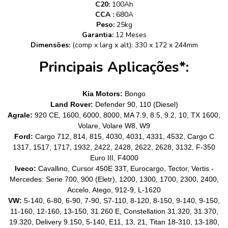
C20:
100Ah
CCA :
680A
Peso:
25kg
Garantia:
12 Meses
Dimensões:
(comp x larg x alt): 330 x 172 x 244mm
Principais Aplicações*:
Kia Motors:
Bongo
Land Rover:
Defender 90, 110 (Diesel)
Agrale:
920 CE, 1600, 6000, 8000, MA 7.9, 8.5, 9.2, 10, TX 1600,
Volare, Volare W8, W9
Ford:
Cargo 712, 814, 815, 4030, 4031, 4331, 4532, Cargo C
1317, 1517, 1717, 1932, 2422, 2428, 2622, 2628, 3132, F-350
Euro III, F4000
Iveco:
Cavallino, Cursor 450E 33T, Eurocargo, Tector, Vertis -
Mercedes: Serie 700, 900 (Eletr), 1200, 1300, 1700, 2300, 2400,
Accelo, Atego, 912-9, L-1620
VW:
5-140, 6-80, 6-90, 7-90, S7-110, 8-120, 8-150, 9-140, 9-150,
11-160, 12-160, 13-150, 31.260 E, Constellation 31.320, 31.370,
19.320, Delivery 9.150, 5-140, E11, 13, 21, Titan 18-310, 13-180,