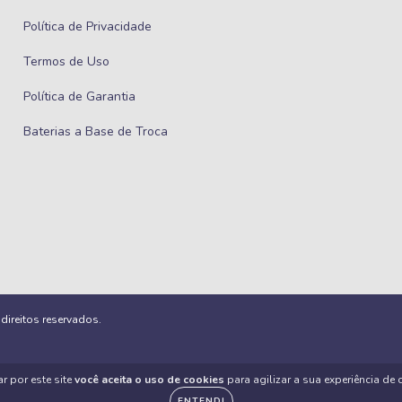
Política de Privacidade
Termos de Uso
Política de Garantia
Baterias a Base de Troca
ireitos reservados.
r por este site
você aceita o uso de cookies
para agilizar a sua experiência de
ENTENDI