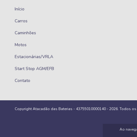
Início
Carros
Caminhões
Motos
Estacionárias/VRLA
Start Stop AGM/EFB
Contato
Copyright Atacadão das Baterias - 43755010000140 - 2026. Todos os d
Ao navega