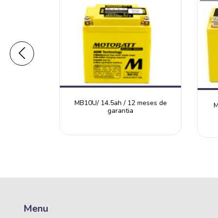
 meses de
MB10U/ 14.5ah / 12 meses de
M
garantia
Menu