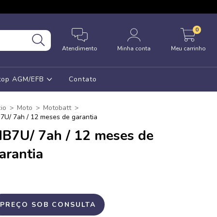
0
Atendimento
Minha conta
Meu carrinho
Stop AGM/EFB
Contato
cio
>
Moto
>
Motobatt
>
7U/ 7ah / 12 meses de garantia
B7U/ 7ah / 12 meses de
arantia