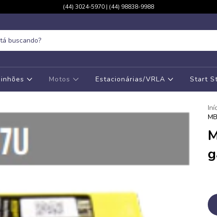
(44) 3024-5970 | (44) 98838-9988
inhões
Motos
Estacionárias/VRLA
Start 
Iní
MB
M
g