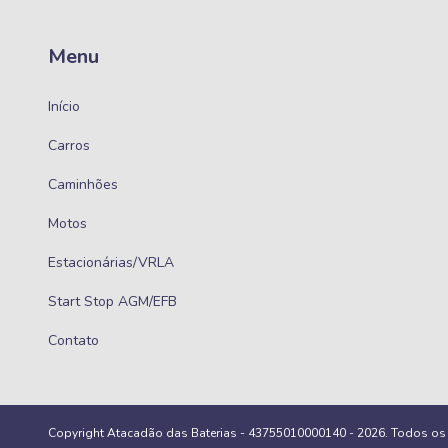
Menu
Início
Carros
Caminhões
Motos
Estacionárias/VRLA
Start Stop AGM/EFB
Contato
Copyright Atacadão das Baterias - 43755010000140 - 2026. Todos os d