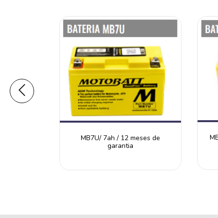
2 meses de
MB
MB7U/ 7ah / 12 meses de
garantia