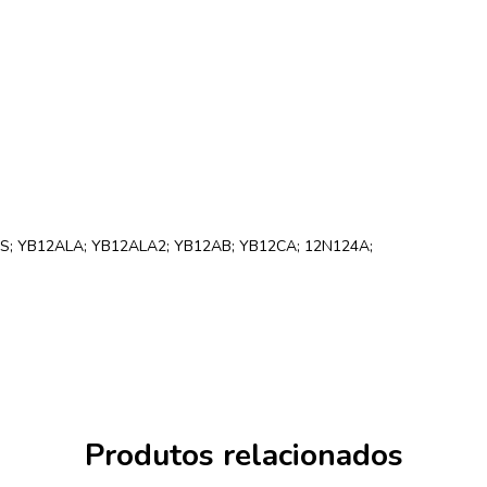
WS; YB12ALA; YB12ALA2; YB12AB; YB12CA; 12N124A;
Produtos relacionados