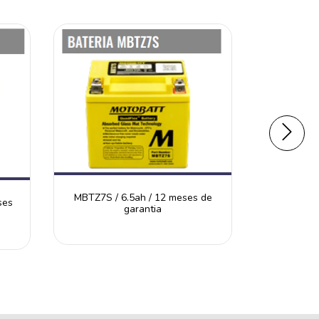
MBTZ7S / 6.5ah / 12 meses de
ses
MBT9B4 
garantia