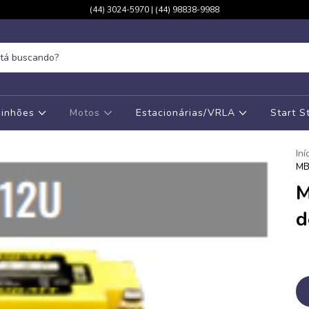
(44) 3024-5970 | (44) 98838-9988
inhões
Motos
Estacionárias/VRLA
Start 
Iní
MB
M
d