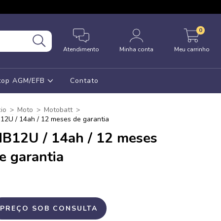
0
Atendimento
Minha conta
Meu carrinho
Stop AGM/EFB
Contato
cio
>
Moto
>
Motobatt
>
12U / 14ah / 12 meses de garantia
B12U / 14ah / 12 meses
e garantia