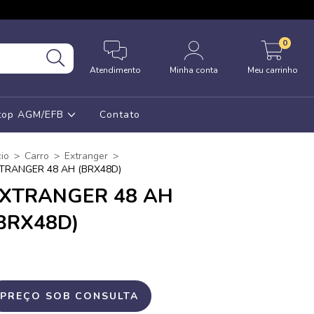
0
Atendimento
Minha conta
Meu carrinho
Stop AGM/EFB
Contato
cio
>
Carro
>
Extranger
>
TRANGER 48 AH (BRX48D)
XTRANGER 48 AH
BRX48D)