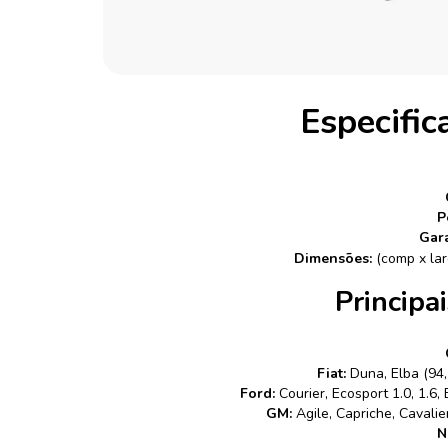
Especific
P
Gara
Dimensões:
(comp x larg
Principa
Fiat:
Duna, Elba (94, 9
Ford:
Courier, Ecosport 1.0, 1.6, 
GM:
Agile, Capriche, Cavalier
N