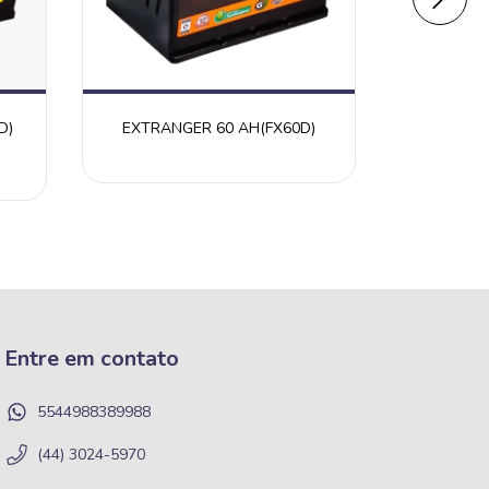
D)
EXTRANGER 60 AH(FX60D)
EXTRANG
Entre em contato
5544988389988
(44) 3024-5970