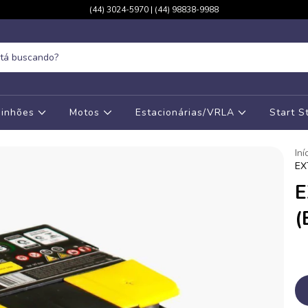
(44) 3024-5970 | (44) 98838-9988
inhões
Motos
Estacionárias/VRLA
Start 
Iní
EX
E
(