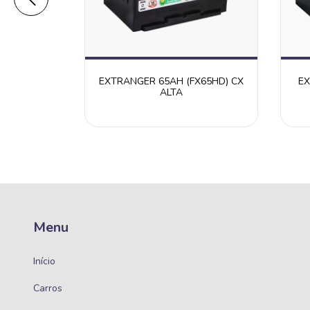
EXTRANGER 65AH (FX65HD) CX
EX
X50HD) CX
ALTA
Menu
Início
Carros