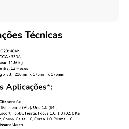
ações Técnicas
C20:
48Ah
CCA :
330A
eso:
11,50kg
ntia:
12 Meses
 x alt):
mm
210mm x 175mm x 175
is Aplicações*:
Citroen:
Ax
6), Fiorino (94, ), Uno 1.0 (94, )
Escort Hobby, Fiesta, Focus 1.6, 1.8 (02, ), Ka
, Chevy, Celta 1.0, Corsa 1.0, Prisma 1.0
issan:
March