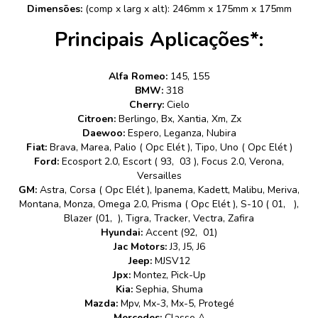
Dimensões:
(comp x larg x alt): 246mm x 175mm x 175mm
Principais Aplicações*:
Alfa Romeo:
145, 155
BMW:
318
Cherry:
Cielo
Citroen:
Berlingo, Bx, Xantia, Xm, Zx
Daewoo:
Espero, Leganza, Nubira
Fiat:
Brava, Marea, Palio ( Opc Elét ), Tipo, Uno ( Opc Elét )
Ford:
Ecosport 2.0, Escort ( 93, 03 ), Focus 2.0, Verona,
Versailles
GM:
Astra, Corsa ( Opc Elét ), Ipanema, Kadett, Malibu, Meriva,
Montana, Monza, Omega 2.0, Prisma ( Opc Elét ), S-10 ( 01, ),
Blazer (01, ), Tigra, Tracker, Vectra, Zafira
Hyundai:
Accent (92, 01)
Jac Motors:
J3, J5, J6
Jeep:
MJSV12
Jpx:
Montez, Pick-Up
Kia:
Sephia, Shuma
Mazda:
Mpv, Mx-3, Mx-5, Protegé
Mercedes:
Classe A