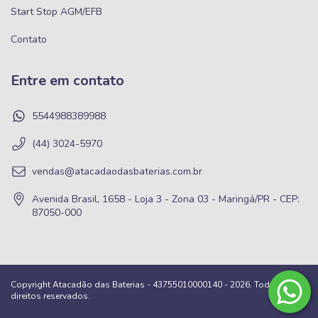
Start Stop AGM/EFB
Contato
Entre em contato
5544988389988
(44) 3024-5970
vendas@atacadaodasbaterias.com.br
Avenida Brasil, 1658 - Loja 3 - Zona 03 - Maringá/PR - CEP:
87050-000
Copyright Atacadão das Baterias - 43755010000140 - 2026. Todos os
direitos reservados.