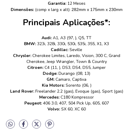
Garantia:
12 Meses
Dimensões:
(comp x larg x alt):
mm
282mm x 175mm x 230
Principais Aplicações*:
Audi:
A1, A3 (97, ), Q5, TT
BMW:
323i, 328i, 330i, 530i, 535i, 355, X1, X3
Cadillac:
Seville
Chrysler:
Cherokee Limites, Laredo, Vision, 300 C, Grand
Cherokee, Jeep Wrangler, Town & Country
Citroen:
C4 (11, ), DS3, DS4, DS5, Jumper
Dodge:
Durango (08, 13)
GM:
Camaro, Captiva
Kia Motors:
Sorento (06, )
Land Rover:
Freelander 2.2 (gas), Evoque (gas), Sport (gas)
Mercedes:
C180 Kompressor
Peugeot:
406 3.0, 407, 504 Pick Up, 605, 607
Volvo:
SX 60, XC 60