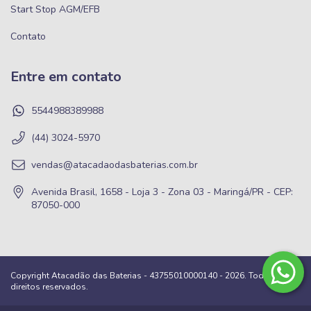
Start Stop AGM/EFB
Contato
Entre em contato
5544988389988
(44) 3024-5970
vendas@atacadaodasbaterias.com.br
Avenida Brasil, 1658 - Loja 3 - Zona 03 - Maringá/PR - CEP:
87050-000
Copyright Atacadão das Baterias - 43755010000140 - 2026. Todos os
direitos reservados.