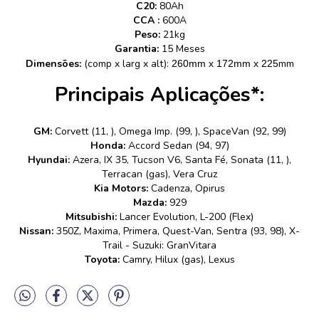
C20:
80Ah
CCA :
600A
Peso:
21kg
Garantia:
15 Meses
Dimensões:
(comp x larg x alt):
mm
260mm x 172mm x 225
Principais Aplicações*:
GM:
Corvett (11, ), Omega Imp. (99, ), SpaceVan (92, 99)
Honda:
Accord Sedan (94, 97)
Hyundai:
Azera, IX 35, Tucson V6, Santa Fé, Sonata (11, ),
Terracan (gas), Vera Cruz
Kia Motors:
Cadenza, Opirus
Mazda:
929
Mitsubishi:
Lancer Evolution, L-200 (Flex)
Nissan:
350Z, Maxima, Primera, Quest-Van, Sentra (93, 98), X-
Trail - Suzuki: GranVitara
Toyota:
Camry, Hilux (gas), Lexus