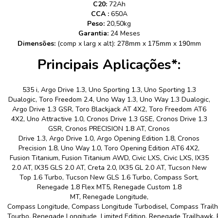
C20:
72Ah
CCA :
650A
Peso:
20,50kg
Garantia:
24 Meses
Dimensões:
(comp x larg x alt):
mm
278mm x 175mm x 190
Principais Aplicações*:
535 i, Argo Drive 1.3, Uno Sporting 1.3, Uno Sporting 1.3
Dualogic, Toro Freedom 2.4, Uno Way 1.3, Uno Way 1.3 Dualogic,
Argo Drive 1.3 GSR, Toro Blackjack AT 4X2, Toro Freedom AT6
4X2, Uno Attractive 1.0, Cronos Drive 1.3 GSE, Cronos Drive 1.3
GSR, Cronos PRECISION 1.8 AT, Cronos
Drive 1.3, Argo Drive 1.0, Argo Opening Edition 1.8, Cronos
Precision 1.8, Uno Way 1.0, Toro Opening Edition AT6 4X2,
Fusion Titanium, Fusion Titanium AWD, Civic LXS, Civic LXS, IX35
2.0 AT, IX35 GLS 2.0 AT, Creta 2.0, IX35 GL 2.0 AT, Tucson New
Top 1.6 Turbo, Tucson New GLS 1.6 Turbo, Compass Sort,
Renegade 1.8 Flex MT5, Renegade Custom 1.8
MT, Renegade Longitude,
Compass Longitude, Compass Longitude Turbodisel, Compass Trail
Tourbo, Renegade Longitude Limited Edition, Renegade Trailhawk,