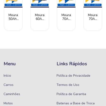
Moura
Moura
Moura
Moura
50Ah |
60Ah
70Ah
70Ah
Livre
(MF60AD)
(MA70JD)
(M70KD)
de
| EFB |
| AGM |
| Livre
Manutenção
Livre
Livre
de
|
de
de
Manutenção
Honda
Manutenção
Manutenção
| 24
Civic |
| Start
| Start
Meses
24
Stop | |
Stop |
de
Meses
24
24
Garantia
de
Meses
Meses
Garantia
de
de
Garantia
Garantia
Menu
Links Rápidos
Início
Política de Privacidade
Carros
Termos de Uso
Caminhões
Política de Garantia
Motos
Baterias a Base de Troca