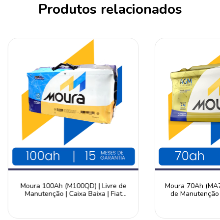
Produtos relacionados
Moura 100Ah (M100QD) | Livre de
Moura 70Ah (MA70
Manutenção | Caixa Baixa | Fiat
de Manutenção |
Ducato | 15 Meses de Garantia
Meses de