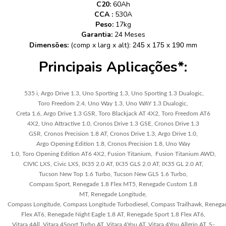
C20:
60Ah
CCA :
530A
Peso:
17kg
Garantia:
24 Meses
Dimensões:
(comp x larg x alt):
mm
245 x 175 x 190
Principais Aplicações*:
535 i, Argo Drive 1.3, Uno Sporting 1.3,
Uno
Sporting
1.3 Dualogic,
Toro Freedom 2.4,
Uno
Way 1.3,
Uno
WAY 1.3
Dualogic
,
Creta 1.6,
Argo
Drive
1.3 GSR,
Toro
Blackjack AT 4X2,
Toro
Freedom
AT6
4X2,
Uno
Attractive 1.0, Cronos Drive 1.3 GSE,
Cronos
Drive
1.3
GSR,
Cronos
Precision 1.8 AT,
Cronos
Drive
1.3,
Argo
Drive
1.0,
Argo Opening Edition 1.8,
Cronos
Precision 1.8,
Uno
Way
1.0,
Toro
Opening
Edition
AT6 4X2, Fusion Titanium,
Fusion
Titanium
AWD,
CIVIC LXS, Civic LXS, IX35 2.0 AT, IX35 GLS 2.0 AT, IX35 GL 2.0 AT,
Tucson New Top 1.6 Turbo, Tucson New GLS 1.6
Turbo
,
Compass Sport,
Renegade
1.8 Flex MT5, Renegade Custom 1.8
MT,
Renegade
Longitude,
Compass
Longitude
,
Compass
Longitude
Turbodiesel
,
Compass
Trailhawk,
Renega
Flex AT6,
Renegade
Night Eagle 1.8 AT,
Renegade
Sport
1.8 Flex AT6,
Vitara 4All,
Vitara
4
Sport
Turbo
AT,
Vitara
4You AT,
Vitara
4You Allgrip AT, S-