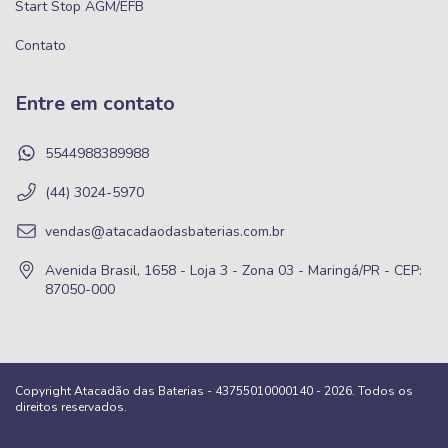
Start Stop AGM/EFB
Contato
Entre em contato
5544988389988
(44) 3024-5970
vendas@atacadaodasbaterias.com.br
Avenida Brasil, 1658 - Loja 3 - Zona 03 - Maringá/PR - CEP:
87050-000
Copyright Atacadão das Baterias - 43755010000140 - 2026. Todos os
direitos reservados.