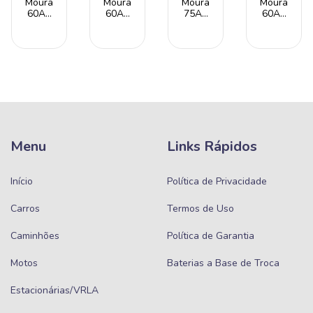
Moura
Moura
Moura
Moura
60Ah
60Ah
75Ah
60Ah
(M60AX)
(MA60AD)
(M75LD)
(M60GD)
| Livre
| AGM |
| Livre
| Livre
de
Livre
de
de
Manutenção
de
Manutenção
Manutenção
| Caixa
Manutenção
| Caixa
| 24
Alta |
| Caixa
Alta |
Meses
24
Alta |
24
de
Meses
Start
Meses
Garantia
de
Stop |
de
Garantia
24
Garantia
Meses
Menu
Links Rápidos
de
Garantia
Início
Política de Privacidade
Carros
Termos de Uso
Caminhões
Política de Garantia
Motos
Baterias a Base de Troca
Estacionárias/VRLA