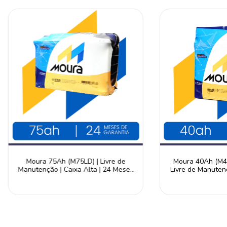
Moura 75Ah (M75LD) | Livre de
Moura 40Ah (M40
Manutenção | Caixa Alta | 24 Meses
Livre de Manuten
de Garantia
Gara